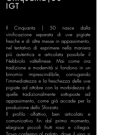
IGT
Il Cinquanta | 50 nasce dalla
vinificazione separata di uve pigiate
fresche e di altre messe in appassimento,
nel tentativo di esprimere nella maniera
più autentica e articolata possibile il
Nebbiolo valtellinese. Mai come ora
tradizione e modernità si fondono in un
binomio imprescindibile, coniugando
l'immediatezza e la freschezza delle uve
pigiate ad ottobre con la morbidezza di
quelle tradizionalmente sottoposte ad
appassimento, come già accade per la
produzione dello Sforzato.
Il profilo olfattivo, ben articolato e
comunicativo fin dal primo momento,
elargisce piccoli frutti rossi e ciliegia.
Trova conferma al palato, dove il vino si