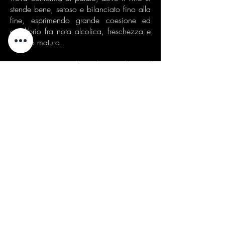
stende bene, setoso e bilanciato fino alla
fine, esprimendo grande coesione ed
equilibrio fra nota alcolica, freschezza e
tannino maturo.
Un vino territoriale, che anche nel
packaging - caratterizzato da un'esclusiva
etichetta in pietra unica nel suo genere -
mira a riproporre la peculiarità del terroir
di provenienza.
Riconosciamo in questo vino una maturità
ben espressa, compiuta, che lo rende il
compagno ideale per primi corposi,
pietanze di carni rosse, bolliti, brasati,
selvaggina e formaggi a pasta dura
stagionati.