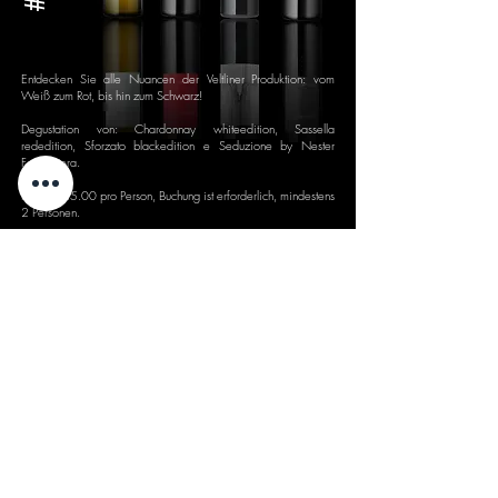
Entdecken Sie alle Nuancen der Veltliner Produktion: vom
Weiß zum Rot, bis hin zum Schwarz!
Degustation von: Chardonnay whiteedition, Sassella
rededition, Sforzato blackedition e Seduzione
by Nester
Formentera
.
Preis: € 25.00 pro Person, Buchung ist erforderlich, mindestens
2 Personen.
Die "Experience“ umfasst den Besuch des angrenzenden
Weinbergs, eine Führung durch die Barriquekellerei sowie
eine Verkostung von Roggenbrot (oder Grissini) und Casera
DOP-Käse.
experiences