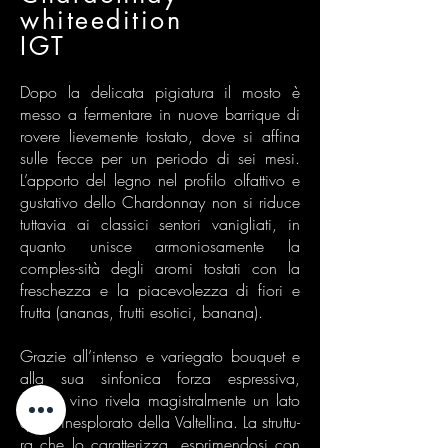
whiteedition
IGT
Dopo la delicata pigiatura il mosto è
messo a fermentare in nuove barrique di
rovere lievemente tostato, dove si affina
sulle fecce per un periodo di sei mesi.
L’apporto del legno nel profilo olfattivo e
gustativo dello Chardonnay non si riduce
tuttavia ai classici sentori vanigliati, in
quanto unisce armoniosamente la
comples-sità degli aromi tostati con la
freschezza e la piacevolezza di fiori e
frutta (ananas, frutti esotici, banana).
Grazie all’intenso e variegato bouquet e
alla sua sinfonica forza espressiva,
questo vino rivela magistralmente un lato
quasi inesplorato della Valtellina. La struttu-
ra che lo caratterizza, esprimendosi con