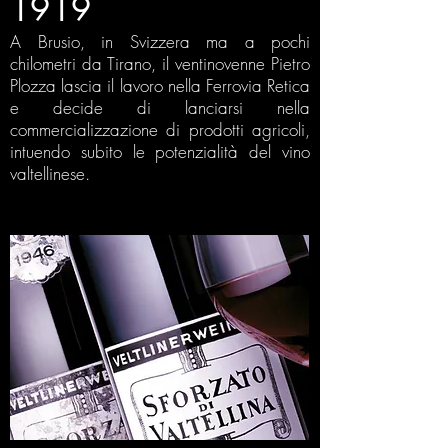
1919
A Brusio, in Svizzera ma a pochi
chilometri da Tirano, il ventinovenne Pietro
Plozza lascia il lavoro nella Ferrovia Retica
e decide di lanciarsi nella
commercializzazione di prodotti agricoli,
intuendo subito le potenzialità del vino
valtellinese.