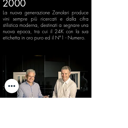
2000
La nuova generazione Zanolari produce
vini sempre più ricercati e dalla cifra
stilistica moderna, destinati a segnare una
nuova epoca, tra cui il 24K con la sua
etichetta in oro puro ed il N°1 - Numero.
2017
Grazie ad una significativa