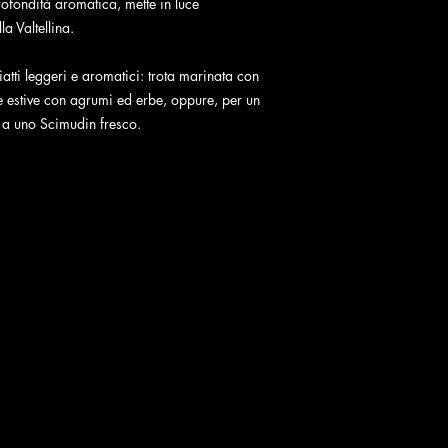
rofondità aromatica, mette in luce
Temperatura di servi
la Valtellina.
atti leggeri e aromatici: trota marinata con
te estive con agrumi ed erbe, oppure, per un
, a uno Scimudin fresco.