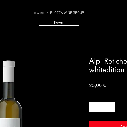
PLOZZA WINE GROUP
POWERED BY
Eventi
Alpi Retich
whiteditio
Prezzo
20,00 €
Quantità
*
Agg