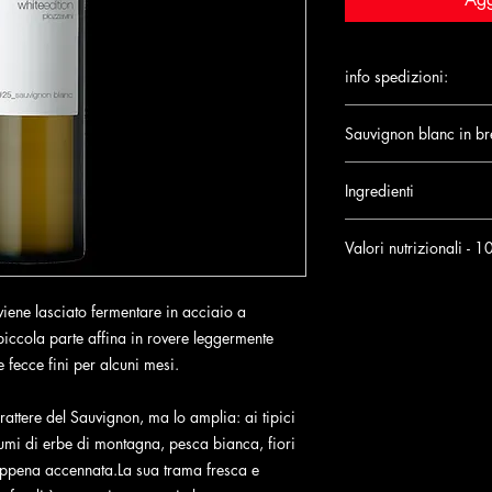
info spedizioni:
La spedizione (2-4 gior
Sauvignon blanc in br
ordini superiori a 99
Annata: 2025
Per ordini inferiori a
Ingredienti
10,00 €.
Tipologia: Bianco
Uva, solfiti
Valori nutrizionali - 1
Denominazione: Alpi 
valore energetico: 28
valore energetico: 69
viene lasciato fermentare in acciaio a
Vitigni: Sauvignon b
grassi: 0 g
piccola parte affina in rovere leggermente
> di cui saturi: 0 g
Alcol: 12.5%
e fecce fini per alcuni mesi.
carboidrati: 0.09 g
> di cui zuccheri: 0.
Formato: 0.75l
attere del Sauvignon, ma lo amplia: ai tipici
proteine: 0 g
umi di erbe di montagna, pesca bianca, fiori
sale: 0.005 g
Allergeni: Solfiti
appena accennata.La sua trama fresca e