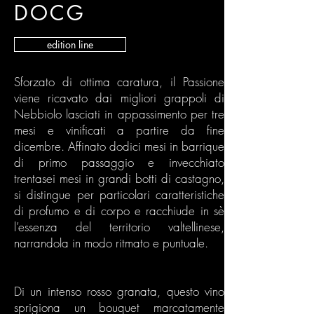
DOCG
edition line
Sforzato di ottima caratura, il Passione
viene ricavato dai migliori grappoli di
Nebbiolo lasciati in appassimento per tre
mesi e vinificati a partire da fine
dicembre. Affinato dodici mesi in barrique
di primo passaggio e invecchiato
trentasei mesi in grandi botti di castagno,
si distingue per particolari caratteristiche
di profumo e di corpo e racchiude in sè
l’essenza del territorio valtellinese,
narrandola in modo ritmato e puntuale.
Di un intenso rosso granata, questo vino
sprigiona un bouquet marcatamente