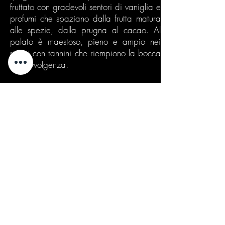
fruttato con gradevoli sentori di vaniglia e
profumi che spaziano dalla frutta matura
alle spezie, dalla prugna al cacao. Al
palato è maestoso, pieno e ampio nei
ritorni con tannini che riempiono la bocca
con avvolgenza.
A tavola si abbina di preferenza a pasti
sostanziosi, carni rosse, formaggi
stagionati e specialità valtellinesi.
vitigno
appassimento
vinificazione
invecchiamento
shelf-life
formato
temp. di servizio