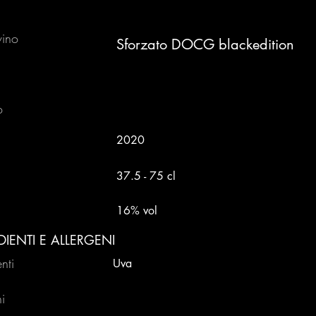
ino
Sforzato DOCG blackedition
o
2020
37.5 - 75 cl
16% vol
DIENTI E ALLERGENI
nti
Uva
i