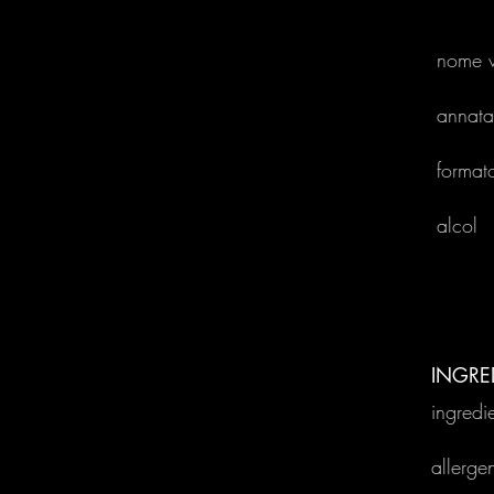
nome v
annata
format
alcol
INGRE
ingredie
allergen