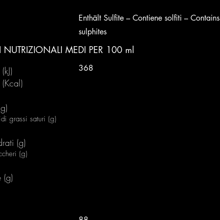
Enthält Sulfite – Contiene solfiti – Contains
sulphites
 NUTRIZIONALI MEDI PER 100 ml
368
(kJ)
 (Kcal)
(g)
idi grassi saturi (g)
rati (g)
ccheri (g)
 (g)
88