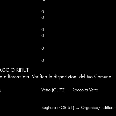
0
0
0
0
0
0
AGGIO RIFIUTI
a differenziata. Verifica le disposizioni del tuo Comune.
a
Vetro (GL 72) → Raccolta Vetro
Sughero (FOR 51) → Organico/Indiffere