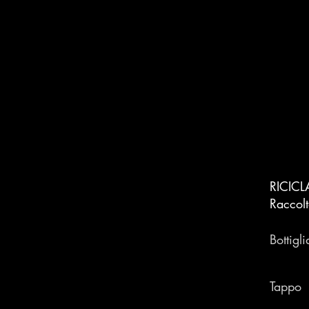
RICICL
Raccolt
Bottigli
Tappo