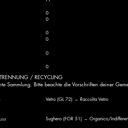
0
0
0
0
0
0
LTRENNUNG / RECYCLING
nte Sammlung. Bitte beachte die Vorschriften deiner Gem
e
Vetro (GL 72) → Raccolta Vetro
uss
Sughero (FOR 51) → Organico/Indiffere