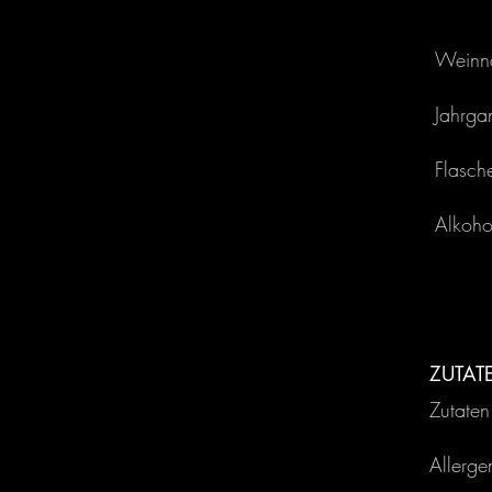
Weinn
Jahrga
Flasch
Alkoho
ZUTAT
Zutaten
Allerge