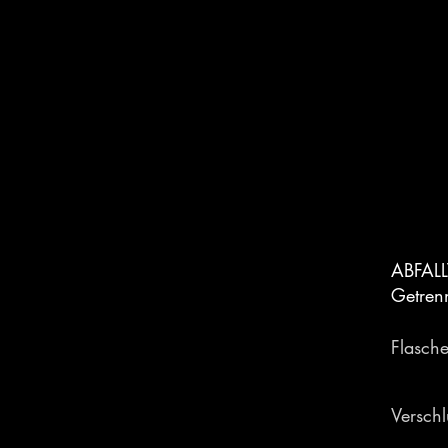
ABFAL
Getren
Flasch
Verschl