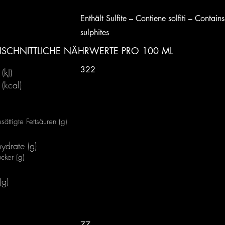
Enthält Sulfite – Contiene solfiti – Contains
sulphites
SCHNITTLICHE NÄHRWERTE PRO 100 ML
322
(kJ)
 (kcal)
ättigte Fettsäuren (g)
ydrate (g)
cker (g)
(g)
77