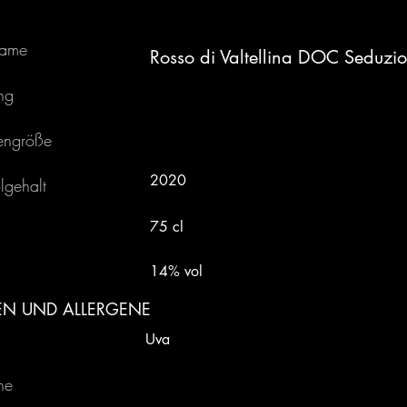
ame
Rosso di Valtellina DOC Seduzi
ng
engröße
2020
lgehalt
75 cl
14% vol
EN UND ALLERGENE
Uva
ne