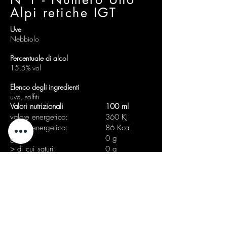
Alpi retiche IGT
Uve
Nebbiolo
Percentuale di alcol
15.5% vol
Elenco degli ingredienti
uva, solfiti
Valori nutrizionali
100 ml
valore energetico:
360 KJ
valore energetico:
86 Kcal
grassi:
0 g
> di cui saturi:
0 g
carboidrati:
0.05 g
> di cui zuccheri:
0.05 g
proteine:
0 g
sale:
0.005 g
Riciclaggio rifiuti