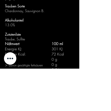
Trauben Sorte
Chardonnay, Sauvignon B.
Alkoholanteil
13.0%
Zutatenliste
Traube, Sulfite
Nährwert
100 ml
Energie KJ:
301 KJ
Energi
e Kcal:
72 Kcal
Fett:
0 g
>
0 g
davon gesättigte fettsäuren
0.06 g
Kohlenhydrate:
0.06 g
> davon Zucker:
0 g
Eiweiß:
0.005 g
Salz:
Abfallrecycling