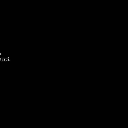
o
tarci,